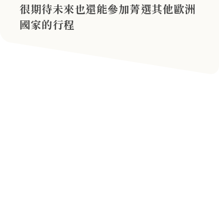
很期待未來也還能參加菁選其他歐洲
國家的行程
«
4
5
6
7
8
9
10
11
12
13
»
公司資訊
公司代表人：劉鑑堂
聯絡資訊
統一編號：90056335