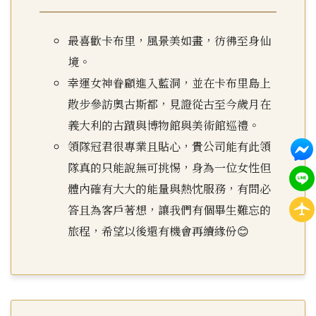
最喜歡卡布里，風景美如畫，彷彿至身仙
境。
幸運女神眷顧進入藍洞，並在卡布里島上
散步參訪奧古斯都，見證從古至今歲月在
義大利的古蹟與博物館與美術館巡禮。
領隊冠君很專業且貼心，貴公司能有此領
隊真的只能說無可挑惕，身為一位女性但
體內確有大大的能量與熱忱服務，有問必
答且為客戶著想，讓我們有個畢生難忘的
旅程，希望以後還有機會再續緣份😊