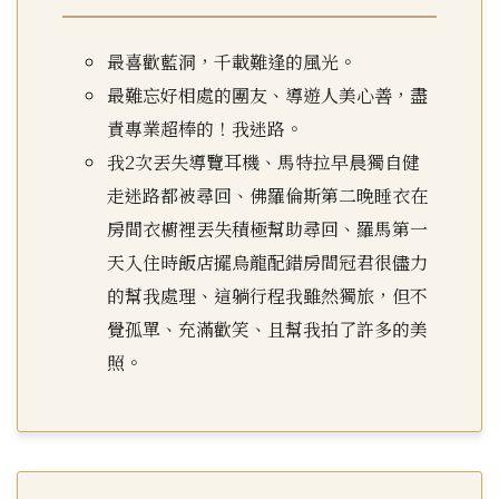
最喜歡藍洞，千載難逢的風光。
最難忘好相處的團友、導遊人美心善，盡
責專業超棒的！我迷路。
我2次丟失導覽耳機、馬特拉早晨獨自健
走迷路都被尋回、佛羅倫斯第二晚睡衣在
房間衣櫥裡丟失積極幫助尋回、羅馬第一
天入住時飯店擺烏龍配錯房間冠君很儘力
的幫我處理、這躺行程我雖然獨旅，但不
覺孤單、充滿歡笑、且幫我拍了許多的美
照。