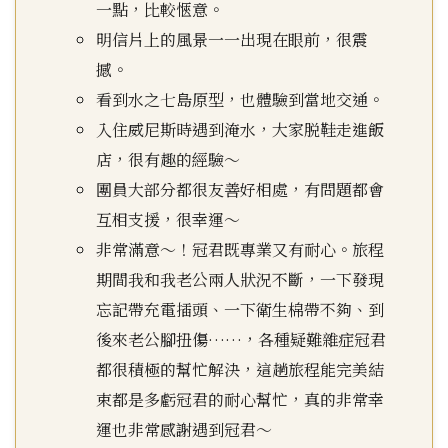
一點，比較愜意。
明信片上的風景一一出現在眼前，很震
撼。
看到水之七島原型，也體驗到當地交通。
入住威尼斯時遇到淹水，大家脱鞋走進飯
店，很有趣的經驗～
團員大部分都很友善好相處，有問題都會
互相支援，很幸運～
非常滿意～！冠君既專業又有耐心。旅程
期間我和我老公兩人狀況不斷，一下發現
忘記帶充電插頭、一下衛生棉帶不夠、到
後來老公腳扭傷……，各種疑難雜症冠君
都很積極的幫忙解決，這趟旅程能完美結
束都是多虧冠君的耐心幫忙，真的非常幸
運也非常感謝遇到冠君～