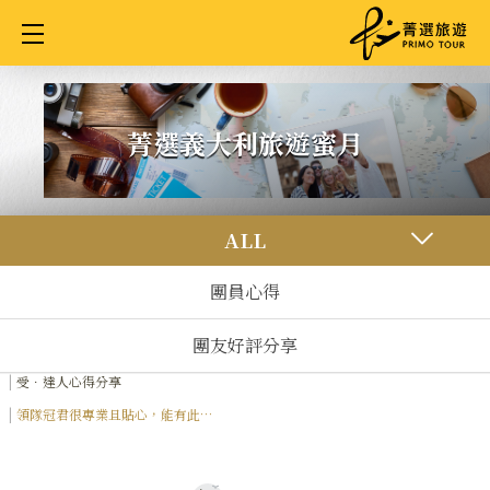
Cookie管理面板
菁選義大利旅遊蜜月
ALL
團員心得
團友好評分享
首頁
受．達人心得分享
領隊冠君很專業且貼心，能有此領
隊真的只能說無可挑惕