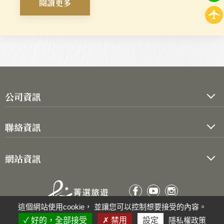
閱讀更多
公司資訊
公司代表人：劉鑑堂
聯絡資訊
統一編號：90056335
TEL :
02-2550-1000
旅行社註冊編號 854300
網站資訊
FAX :
02-2550-1006
交觀甲 07175
關於菁選
心得分享
103
台北市
大同區
長安西路150號10樓
品保北2616
客製化旅遊/企業合作
隱私權政策
這個網站使用cookie， 並讓您可以控制想要接受的內容。
好的，全部接受
禁用
設定
隱私權政策
COPYRIGHT ©2026
菁選旅行社
All Rights Reserved.