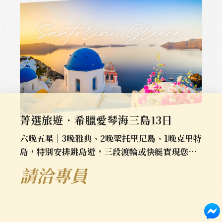
菁選旅遊．希臘愛琴海三島13日
六晚五星｜3晚雅典、2晚聖托里尼島、1晚克里特
島，特別安排跳島遊，三段渡輪或快艇實現您徜
徉愛琴海之夢。
請洽專員