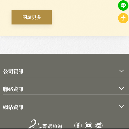
閱讀更多
公司資訊
公司代表人：劉鑑堂
聯絡資訊
統一編號：90056335
TEL :
02-2550-1000
旅行社註冊編號 854300
網站資訊
FAX :
02-2550-1006
交觀甲 07175
關於菁選
心得分享
103
台北市
大同區
長安西路150號10樓
品保北2616