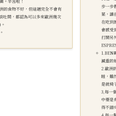
圍。辛苦啦！
步一步
洲的食物不好，但這趟完全不會有
菜，讓
的談吐間，都認為可以多來歐洲幾次
在吃到
)。
會感受
。
打開另
ESPRE
1.B
減重的能
2.歐
睡，雖
是就椅
3,每
中要是
得不錯!
4.每