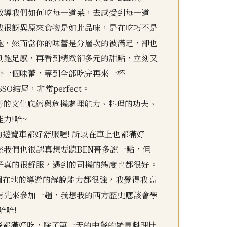
教導我們如何吃每一道菜，去感受到每一道
我很訝異原來食物是如此品味，是在吃巧不是
飽，然而當你的味蕾是分層次的被滿足，卻也
到飽足感，再看到精緻卻多元的甜點，立刻又
外一個味蕾，等到全部吃完再來一杯
SSO結尾，非常perfect。
EN哥的文化底蘊與危機處理能力、料理的功夫、
力!哈~
洲的遊覽車都好舒服喔! 所以在車上也都滿好
然我們也很認真想要聽BEN哥多說一點，但
子真的很舒服，遇到的司機的態度也都很好。
一個在地的導遊的解說能力都很強，我覺得我高
有先來參加一趟，我想我的西方歷史應該會學
哈哈!
一餐都滿好吃，除了第一天的中餐的羅馬料理比