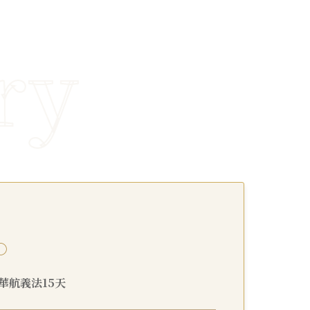
○
9 華航義法15天