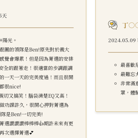
15天
丁○
+陽光。
2024.05.0
跟團的領隊是Ben!原先對於義大
感覺會爆累！但是因為菁選的安排
最喜歡
很安全的跟著走！很適當的步調跟調
最難忘
的一天一天的完美度過！而且很開
非常滿
很nice!
罩，體
很親切又搞笑！腦袋清楚EQ又高！
做功課許久，很開心押對菁選為
隊是Ben!一切完美!
菁選讚讚讚棒棒棒👍期許未來有更
再次選擇菁選💕