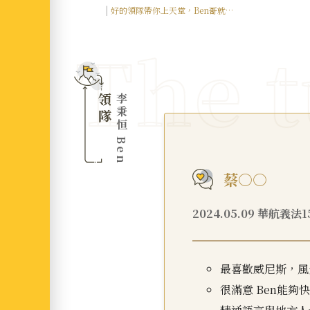
好的領隊帶你上天堂，Ben哥就是
菁選中的「精選」，抽到上上籤。像
個大哥一樣分享人生經驗與照顧大家
領隊
李秉恒 Ben
蔡○○
2024.05.09 華航義法
最喜歡威尼斯，風
很滿意 Ben能