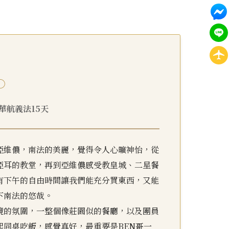
○
9 華航義法15天
亞維儂，南法的美麗，覺得令人心曠神怡，從
亞耳的教堂，再到亞維儂感受教皇城、二星餐
有下午的自由時間讓我們能充分買東西，又能
下南法的悠哉。
境的氛圍，一整個像莊園似的餐廳，以及團員
起同桌吃飯，感覺真好，最重要是BEN哥一