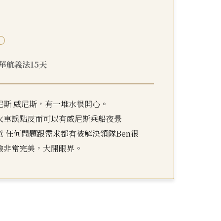
○
9 華航義法15天
尼斯 威尼斯，有一堆水很開心。
火車誤點反而可以有威尼斯乘船夜景
意 任何問題跟需求都有被解決領隊Ben很
驗非常完美，大開眼界。