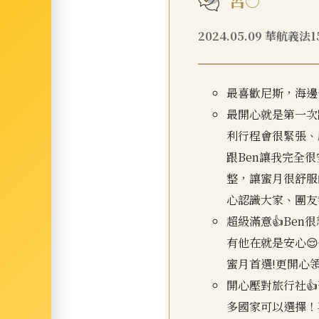
呂○
2024.05.09 華航義法
最喜歡尼斯，海邊
最開心就是第一次
利行程會很緊張、
跟Ben讓我完全
整，讓蜜月很舒服
心認識大家、團友都
超級滿意👍Ben
有他在就是安心
蜜月首選!更開心領
開心壓對旅行社
多國家可以選擇！