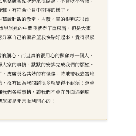
三星整體餐點吃起來很協調，不會吃不習慣，
優雅。有符合心目中期待的樣子。
些華麗壯觀的教堂、古蹟，真的很難忘很漂
雖然說旅途的中間我就得了重感冒，但是大家
意分享自己的藥希望我快點好起來，覺得很感
非常的細心、而且真的很用心的照顧每一個人，
得大家的事情，默默的安排完成我們的願望。
了、皮膚莫名其妙的有怪傷，特地帶我去當地
藥，沒有因為我問題很多就覺得不耐煩！還會
囑我們各種事情，讓我們不會在外面遇到麻
體旅遊是非常順利開心的！