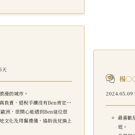
15天
楊○
浪漫的城市。
2024.05.0
真負責，退稅手續沒有Ben肯定一
來歐洲，很開心能遇到Ben這位很
最喜歡
地文化及用餐禮儀，協助我兌換上
逛。