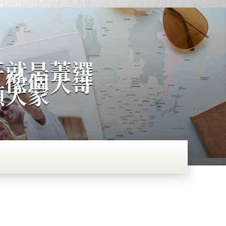
哥就是菁選
。像個大哥
顧大家