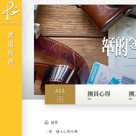
Cookie管理面板
好的
中的
ALL
團員心得
團
首頁
受．達人心得分享