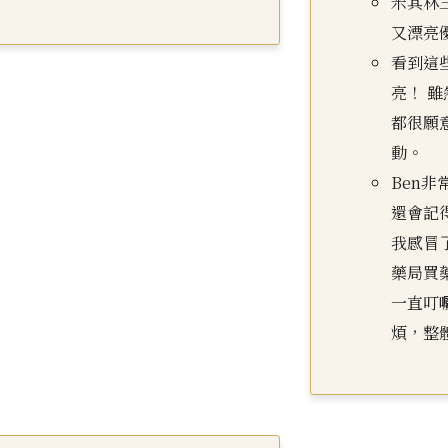
米其林
又漂亮
看到這
亮！ 
都很願
動。
Ben
還會記
我感冒
藥局買
一直叮
煩，整