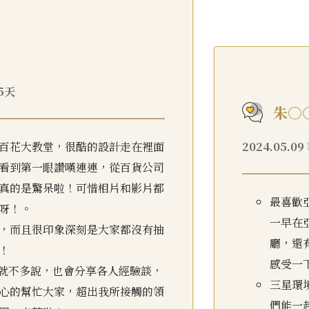
15天
朱○
百花大教堂，很酷的設計走在裡面
2024.05.0
看到第一眼讚嘆連連，從百貨公司
真的是驚呆啦！可惜相片和影片都
最喜歡
呀！。
一早在
，而且很印象深刻是大家都沒有抽
廳，還
！
感受一
載就不多說，也會分享各人經驗談，
三星環
心的幫忙大家，超出我所接觸的領
們能一