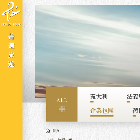
Cookie管理面板
義大利
法義
ALL
企業包團
荷
首頁
旅．菁選行程