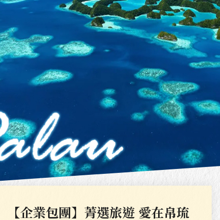
【企業包團】菁選旅遊 愛在帛琉