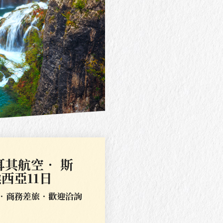
耳其航空． 斯
西亞11日
團．商務差旅．歡迎洽詢