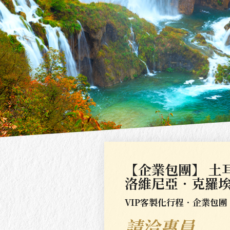
【企業包團】 土
洛維尼亞．克羅埃
VIP客製化行程．企業包
請洽專員