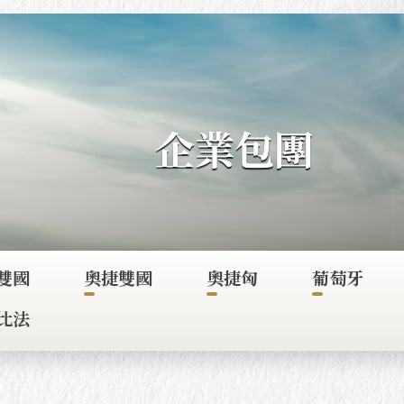
企業包團
雙國
奧捷雙國
奧捷匈
葡萄牙
比法