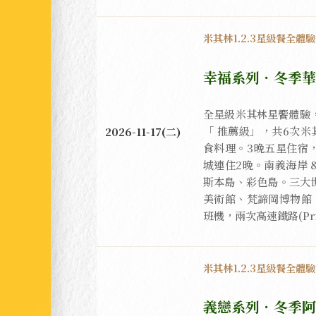
米其林1.2.3星級餐全體
幸福系列．冬季華
全星級米其林星饗體驗，正
「 推薦級」，共6次
2026-11-17(二)
食料理。3晚五星住宿
城連住2晚。南義海岸 
斯本島、彩色島。三大
美術館、梵諦岡博物館
班機，兩次高速鐵路(Prim
米其林1.2.3星級餐全體
義戀系列．冬季阿