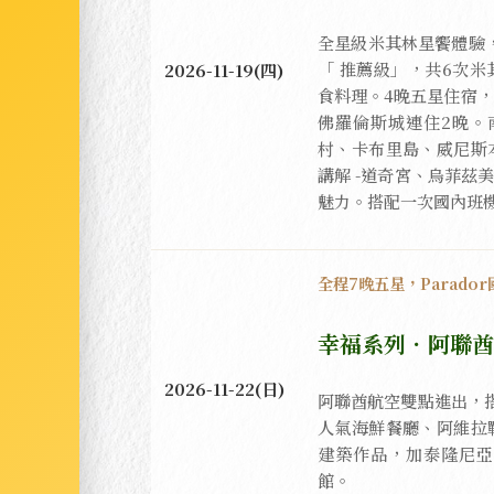
全星級米其林星饗體驗，正
「 推薦級」，共6次
2026-11-19(四)
食料理。4晚五星住宿，
佛羅倫斯城連住2晚。
村、卡布里島、威尼斯
講解 -道奇宮、烏菲茲
魅力。搭配一次國內班機，兩
全程7晚五星，Parad
幸福系列．阿聯酋
2026-11-22(日)
阿聯酋航空雙點進出，
人氣海鮮餐廳、阿維拉
建築作品，加泰隆尼亞
館。