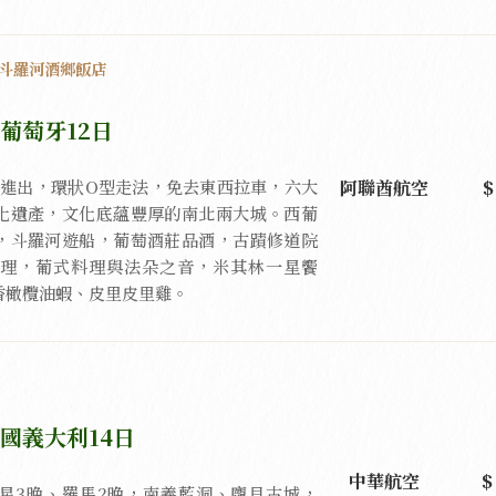
，斗羅河酒鄉飯店
葡萄牙12日
阿聯酋航空
本進出，環狀O型走法，免去東西拉車，六大
化遺產，文化底蘊豐厚的南北兩大城。西葡
，斗羅河遊船，葡萄酒莊品酒，古蹟修道院
理，葡式料理與法朵之音，米其林一星饗
香橄欖油蝦、皮里皮里雞。
國義大利14日
中華航空
星3晚、羅馬2晚，南義藍洞、龐貝古城，