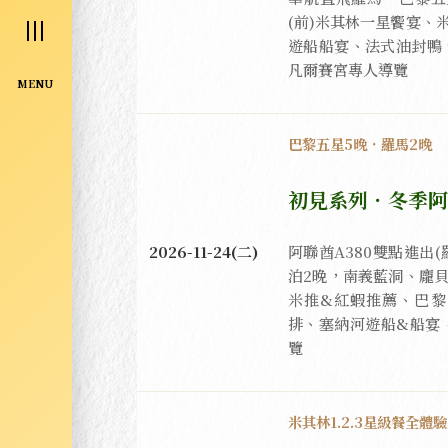
(前)米其林一星饗宴、
遊船船宴、法式油封鴨
凡爾賽宮專人導覽
MENU
巴黎五星5晚．羅馬2晚
初見系列．冬季阿
阿聯酋A380雙點進出
2026-11-24(二)
泊2晚，南義藍洞、龐貝
米推&紅蝦推薦、巴黎
排、塞納河遊船&船宴
覽
米其林1.2.3星級餐全體