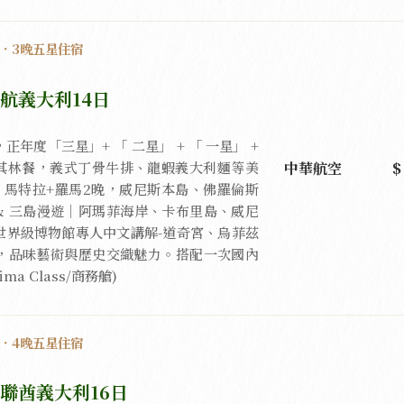
驗．3晚五星住宿
航義大利14日
年度「三星」+ 「 二星」 + 「 一星」 +
中華航空
米其林餐，義式丁骨牛排、龍蝦義大利麵等美
，馬特拉+羅馬2晚，威尼斯本島、佛羅倫斯
& 三島漫遊｜阿瑪菲海岸、卡布里島、威尼
世界級博物館專人中文講解-道奇宮、烏菲茲
，品味藝術與歷史交織魅力。搭配一次國內
a Class/商務艙)
驗．4晚五星住宿
聯酋義大利16日