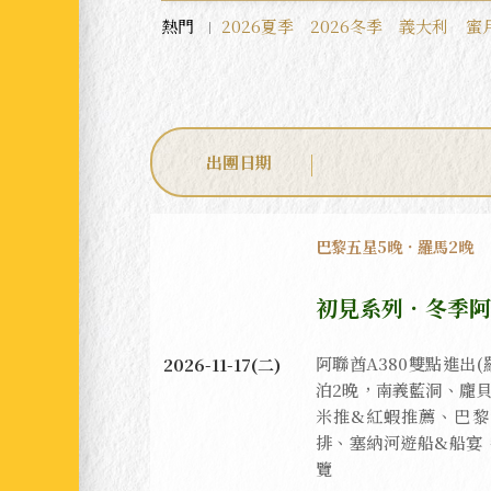
熱門
2026夏季
2026冬季
義大利
蜜
出團日期
巴黎五星5晚．羅馬2晚
初見系列．冬季阿
阿聯酋A380雙點進出
2026-11-17(二)
泊2晚，南義藍洞、龐貝
米推&紅蝦推薦、巴黎
排、塞納河遊船&船宴
覽