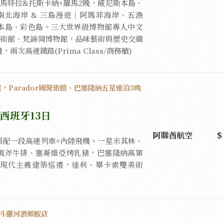
馬特拉&托斯卡納+羅馬2晚，威尼斯本島、
南北海岸 & 三島漫遊｜阿瑪菲海岸、五漁
本島、彩色島。三大世界級博物館專人中文
美術館、梵諦岡博物館，品味藝術與歷史交織
次高速鐵路(Prima Class/商務艙)
，Parador國營旅館、巴塞隆納五星連泊3晚
西班牙13日
阿聯酋航空
搭配一段高速列車+內陸飛機。一星米其林、
戰斧牛排、塞哥維亞烤乳豬，巴塞隆納高第
現代主義建築巡禮，達利、畢卡索雙美術
，斗羅河酒鄉飯店