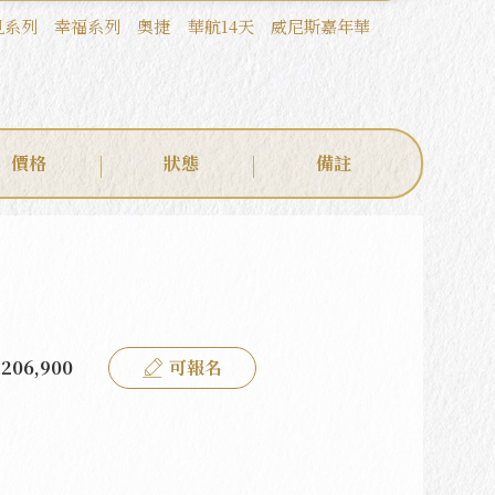
見系列
幸福系列
奧捷
華航14天
威尼斯嘉年華
價格
狀態
備註
206,900
可報名