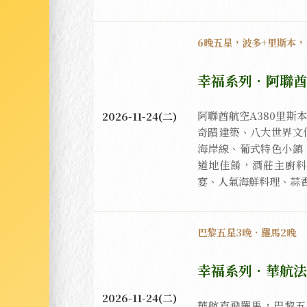
6晚五星，波多+里斯本
幸福系列．阿聯酋
阿聯酋航空A380里斯
2026-11-24(二)
奇蹟建築、八大世界文
海岸線、葡式特色小鎮
道地佳餚，酒莊主廚料
宴、人氣海鮮料理、蒜
巴黎五星3晚．羅馬2晚
幸福系列．華航法
2026-11-24(二)
華航直飛羅馬，巴黎五