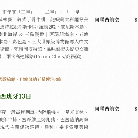
年度「三星」+ 「 二星」 + 「 一星」 +
阿聯酋航空
米其林餐，義式丁骨牛排、龍蝦義大利麵等美
馬特拉&托斯卡納+羅馬2晚，威尼斯本島、
南北海岸 & 三島漫遊｜阿瑪菲海岸、五漁
本島、彩色島。三大世界級博物館專人中文
美術館、梵諦岡博物館，品味藝術與歷史交織
次高速鐵路(Prima Class/商務艙)
or國營旅館、巴塞隆納五星連泊3晚
西班牙13日
阿聯酋航空
搭配一段高速列車+內陸飛機。一星米其林、
戰斧牛排、塞哥維亞烤乳豬，巴塞隆納高第
現代主義建築巡禮，達利、畢卡索雙美術