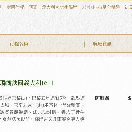
月
雙國行程
西葡
義大利南北雙海岸
米其林123星全體驗
初
行程名稱
航班資訊
聯酋法國義大利16日
阿聯酋
(羅馬進巴黎出)，巴黎五星連泊5晚、羅馬連
古城、天空之城，(前)米其林一星級饗宴、
鐵塔景觀餐廳、法式油封鴨、義式丁骨牛
，烏菲茲美術館、羅浮宮與凡爾賽宮專人導