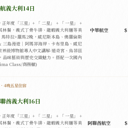
航義大利14日
年度「三星」+ 「 二星」 + 「 一星」 +
中華航空
米其林餐，義式丁骨牛排、龍蝦義大利麵等美
，馬特拉+羅馬2晚，威尼斯本島、佛羅倫斯
& 三島漫遊｜阿瑪菲海岸、卡布里島、威尼
世界級博物館專人中文講解-道奇宮、烏菲茲
，品味藝術與歷史交織魅力。搭配一次國內
a Class/商務艙)
驗．4晚五星住宿
聯酋義大利16日
年度「三星」+ 「 二星」 + 「 一星」 +
阿聯酋航空
米其林餐，義式丁骨牛排、龍蝦義大利麵等美