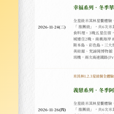
幸福系列．冬季華
全星級米其林星饗體驗，正
「 推薦級」，共6次
2026-11-24(二)
食料理。3晚五星住宿
城連住2晚。南義海岸 
斯本島、彩色島。三大
美術館、梵諦岡博物館
班機，兩次高速鐵路(Prim
米其林1.2.3星級餐全體
義戀系列．冬季阿
全星級米其林星饗體驗，正
「 推薦級」，共6次
2026-11-26(四)