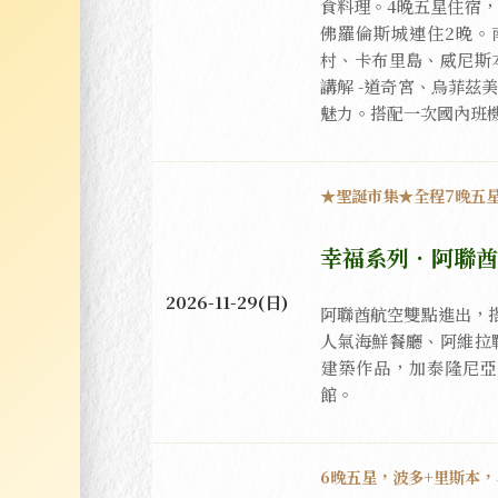
食料理。4晚五星住宿，
佛羅倫斯城連住2晚。
村、卡布里島、威尼斯
講解 -道奇宮、烏菲茲
魅力。搭配一次國內班機，兩
★聖誕市集★全程7晚五星
幸福系列．阿聯酋
2026-11-29(日)
阿聯酋航空雙點進出，
人氣海鮮餐廳、阿維拉
建築作品，加泰隆尼亞
館。
6晚五星，波多+里斯本