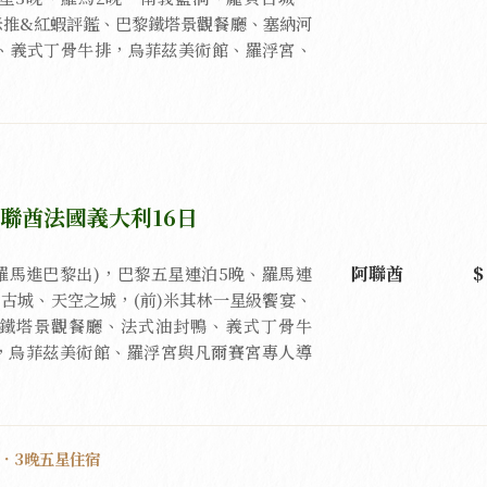
米推&紅蝦評鑑、巴黎鐵塔景觀餐廳、塞納河
、義式丁骨牛排，烏菲茲美術館、羅浮宮、
聯酋法國義大利16日
阿聯酋
(羅馬進巴黎出)，巴黎五星連泊5晚、羅馬連
古城、天空之城，(前)米其林一星級饗宴、
鐵塔景觀餐廳、法式油封鴨、義式丁骨牛
，烏菲茲美術館、羅浮宮與凡爾賽宮專人導
驗．3晚五星住宿