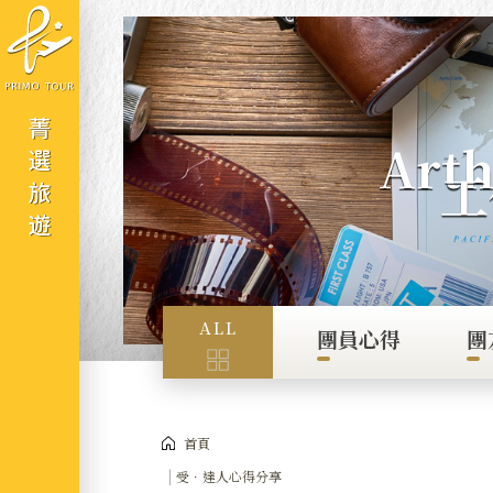
Cookie管理面板
Ar
工
ALL
團員心得
團
首頁
受．達人心得分享