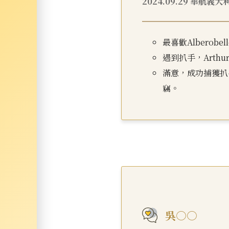
2024.09.29 華航義大
最喜歡Alberob
遇到扒手，Arth
滿意，成功捕獲扒
竊。
吳○○