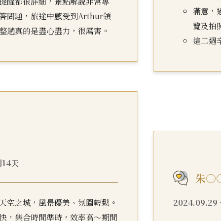
提醒都很詳細，景點解說非常專
滿意，
問題，旅途中感受到Arthur領
覽及拍照
整趟真的是盡心盡力，很厲害。
這二週辛
利14天
朱○
天空之城，風景優美、氛圍輕鬆。
2024.09.
快，集合時間準時，效率高～期間