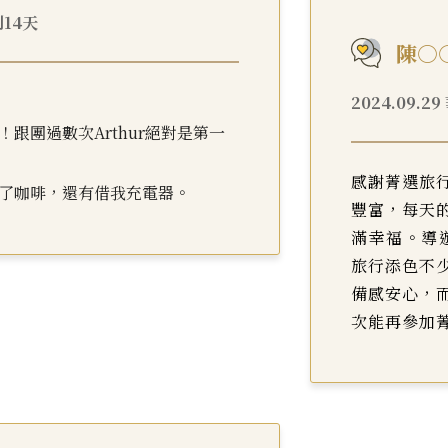
利14天
陳○
2024.09.
跟團過數次Arthur絕對是第一
感謝菁選旅
了咖啡，還有借我充電器。
豐富，每天
滿幸福。導遊
旅行添色不
備感安心，
次能再參加