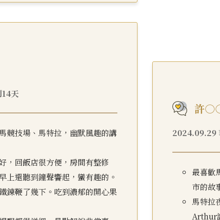
利14天
許○
馬競技場、馬特拉，幽默風趣的講
2024.09.
好，回飯店很方便，房間有整修
最喜歡
早上還聽到鐘聲響起，蠻有趣的。
市的故
鐵鍊鞭了幾下。吃到濃郁的開心果
馬特拉
Arth