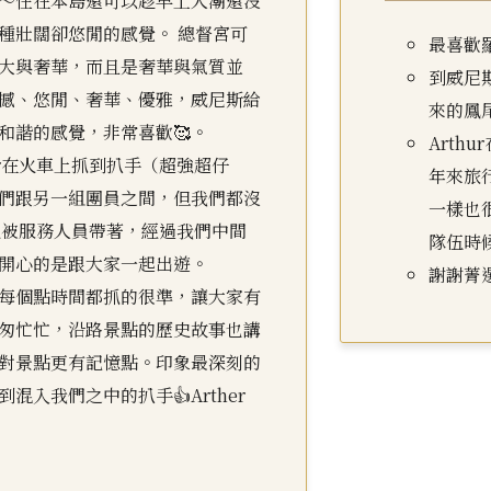
～住在本島還可以趁早上人潮還沒
種壯闊卻悠閒的感覺。 總督宮可
最喜歡
大與奢華，而且是奢華與氣質並
到威尼
撼、悠閒、奢華、優雅，威尼斯給
來的鳳
和諧的感覺，非常喜歡🥰。
Arth
ur在火車上抓到扒手（超強超仔
年來旅
們跟另一組團員之間，但我們都沒
一樣也
後被服務人員帶著，經過我們中間
隊伍時
開心的是跟大家一起出遊。
謝謝菁
除了每個點時間都抓的很準，讓大家有
匆忙忙，沿路景點的歷史故事也講
對景點更有記憶點。印象最深刻的
混入我們之中的扒手👍Arther