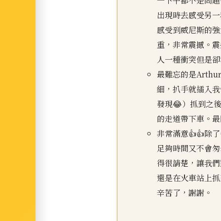
一下午都不是問題
出現時去感受另一
感受到威尼斯的強
重，非常震撼。震
人一種衝突但是卻
最難忘的是Arth
細，扒手就插入我
發現😂）抓到之
的走道帶下車。最
非常滿意👍👍
足夠時間又不會匆
得很請楚，讓我們
還是在火車站上抓到
辛苦了，謝謝。