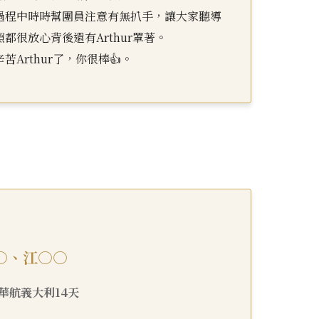
過程中時時幫團員注意有無扒手，讓大家聽導
都很放心背後還有Arthur罩著。
苦Arthur了，你很棒👍。
○、江○○
29 華航義大利14天