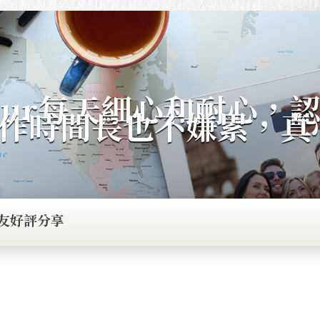
thur每天細心和耐心，
作時間長也不嫌累，真
友好評分享