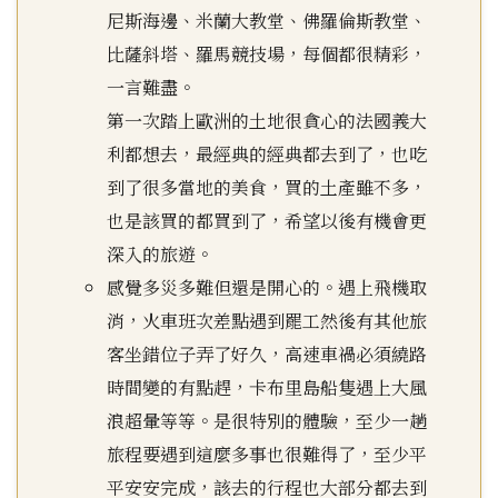
尼斯海邊、米蘭大教堂、佛羅倫斯教堂、
比薩斜塔、羅馬競技場，每個都很精彩，
一言難盡。
第一次踏上歐洲的土地很貪心的法國義大
利都想去，最經典的經典都去到了，也吃
到了很多當地的美食，買的土產雖不多，
也是該買的都買到了，希望以後有機會更
深入的旅遊。
感覺多災多難但還是開心的。遇上飛機取
消，火車班次差點遇到罷工然後有其他旅
客坐錯位子弄了好久，高速車禍必須繞路
時間變的有點趕，卡布里島船隻遇上大風
浪超暈等等。是很特別的體驗，至少一趟
旅程要遇到這麼多事也很難得了，至少平
平安安完成，該去的行程也大部分都去到